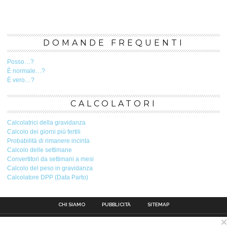
DOMANDE FREQUENTI
Posso…?
È normale…?
È vero…?
CALCOLATORI
Calcolatrici della gravidanza
Calcolo dei giorni più fertili
Probabilità di rimanere incinta
Calcolo delle settimane
Convertitori da settimani a mesi
Calcolo del peso in gravidanza
Calcolatore DPP (Data Parto)
CHI SIAMO
PUBBLICITÀ
SITEMAP
×
Contatto
Pubblicità
Avviso legale
Privacy Policy