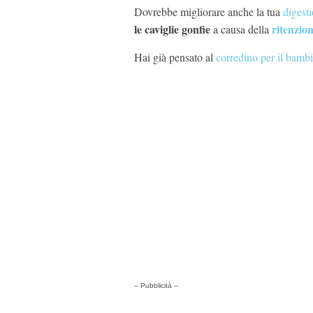
Dovrebbe migliorare anche la tua
digest
le caviglie gonfie
ritenzion
a causa della
Hai già pensato al
corredino per il bamb
-- Pubblicità --