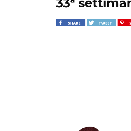
33ª settima
SHARE
TWEET