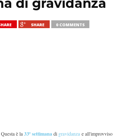
na di gravidanza
SHARE
SHARE
0 COMMENTS
33ª settimana
Questa è la
di
gravidanza
e all'improvviso