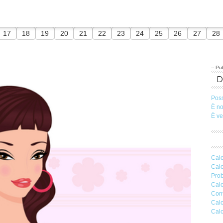
17
18
19
20
21
22
23
24
25
26
27
28
-- Pub
Pos
È n
È v
Calc
Calc
Prob
Calc
Conv
Calc
Calc