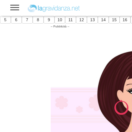
5
6
7
8
9
10
11
12
13
14
15
16
-- Pubblicità --