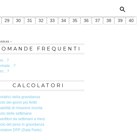
29
30
31
32
33
34
35
36
37
38
39
40
blicità --
DOMANDE FREQUENTI
so…?
ormale…?
ero…?
CALCOLATORI
olatrici della gravidanza
olo dei giorni più fertili
abilità di rimanere incinta
olo delle settimane
ertitori da settimani a mesi
olo del peso in gravidanza
olatore DPP (Data Parto)