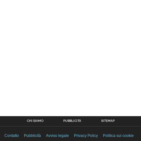
CHI SIAMO
PUBBLICITÀ
SITEMAP
Contatto
Pubblicità
Avviso legale
Privacy Policy
Politica sui cookie