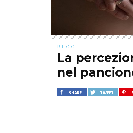
BLOG
La percezio
nel pancion
SHARE
TWEET