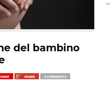
-- Pub
ne del bambino
e
SHARE
SHARE
0 COMMENTS