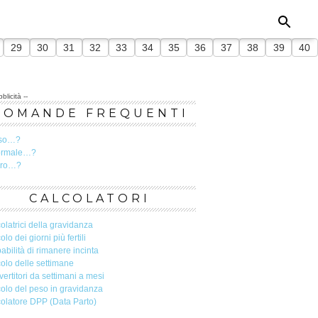
29
30
31
32
33
34
35
36
37
38
39
40
blicità --
DOMANDE FREQUENTI
so…?
ormale…?
ero…?
CALCOLATORI
olatrici della gravidanza
olo dei giorni più fertili
abilità di rimanere incinta
olo delle settimane
ertitori da settimani a mesi
olo del peso in gravidanza
olatore DPP (Data Parto)