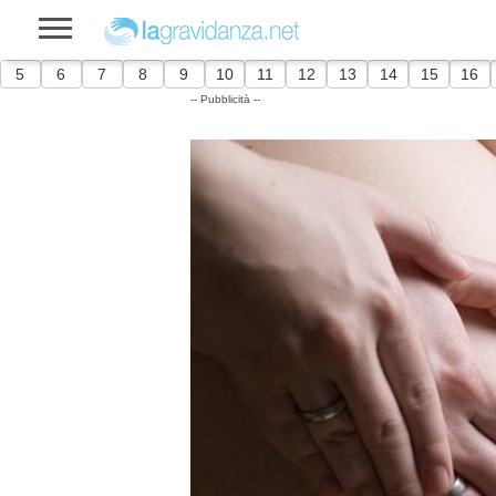
5
6
7
8
9
10
11
12
13
14
15
16
-- Pubblicità --