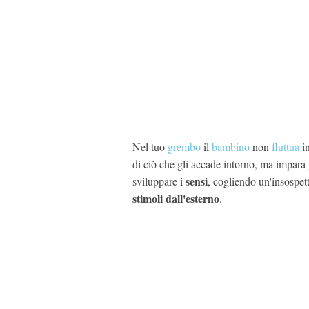
Nel tuo
grembo
il
bambino
non
fluttua
in
di ciò che gli accade intorno, ma impara
sensi
sviluppare i
, cogliendo un'insospett
stimoli dall'esterno
.