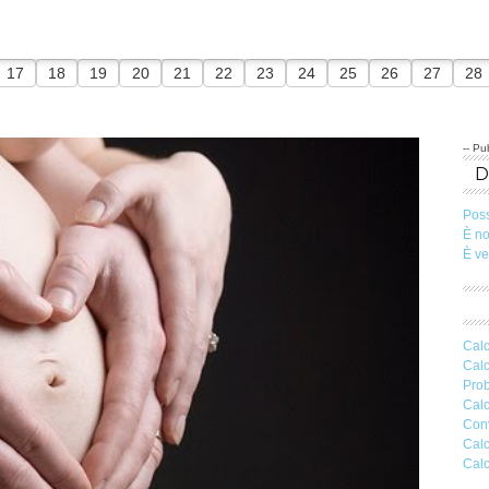
17
18
19
20
21
22
23
24
25
26
27
28
-- Pub
Pos
È n
È v
Calc
Calc
Prob
Calc
Conv
Calc
Calc