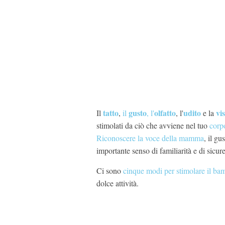
tatto
gusto
olfatto
udito
vi
Il
,
il
, l'
, l'
e la
stimolati da ciò che avviene nel tuo
corp
Riconoscere la voce della mamma
, il g
importante senso di familiarità e di sicu
Ci sono
cinque modi per stimolare il b
dolce attività.