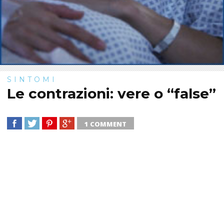
SINTOMI
Le contrazioni: vere o “false”
1 COMMENT
SHARE
TWEET
SHARE
SHARE