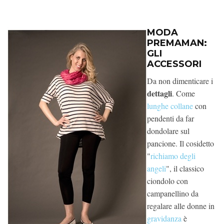
MODA
PREMAMAN:
GLI
ACCESSORI
Da non dimenticare i
dettagli
. Come
lunghe collane
con
pendenti da far
dondolare sul
pancione. Il cosidetto
"
richiamo degli
angeli
", il classico
ciondolo con
campanellino da
regalare alle donne in
gravidanza
è