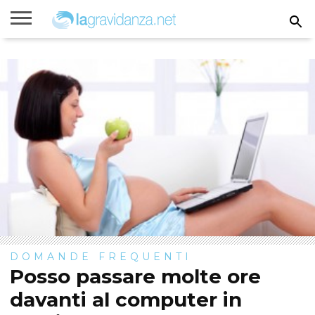
Rimanere
incinta
Gravidanza
Settimane
Calcolatori
Parto
Bambini
di
di
gravidanza
gravidanza
DOMANDE FREQUENTI
Posso passare molte ore
davanti al computer in