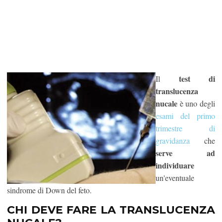
test di
Il
translucenza
nucale
è uno degli
esami del primo
trimestre di
gravidanza
che
serve ad
individuare
un'eventuale
sindrome di Down del feto.
CHI DEVE FARE LA TRANSLUCENZA