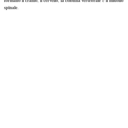
formano il cranio
il cervello
la colonna vertebrale
il midollo
,
,
e
spinale
.