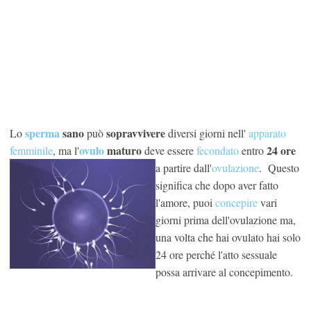
sperma
sano
sopravvivere
Lo
può
diversi giorni nell'
apparato
ovulo
maturo
24 ore
femminile
, ma l'
deve essere
fecondato
entro
a partire
dall'
ovulazione
. Questo
significa che dopo aver fatto
l'amore, puoi
concepire
vari
giorni prima dell'ovulazione ma,
una volta che hai ovulato hai solo
24 ore perché l'atto sessuale
possa arrivare al concepimento.