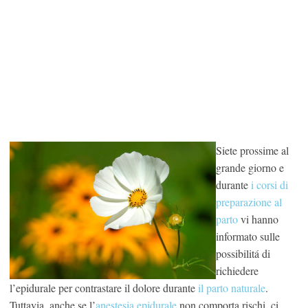
Siete prossime al
grande giorno e
durante
i corsi di
preparazione al
parto
vi hanno
informato sulle
possibilitá di
richiedere
l’epidurale per contrastare il dolore durante
il parto naturale
.
Tuttavia, anche se l’
anestesia epidurale
non comporta rischi, ci