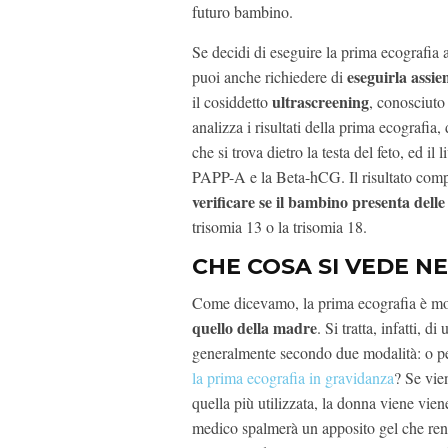
futuro bambino.
Se decidi di eseguire la prima ecografia 
eseguirla assie
puoi anche richiedere di
ultrascreening
il cosiddetto
, conosciut
analizza i risultati della prima ecografia
che si trova dietro la testa del feto, ed il
PAPP-A e la Beta-hCG. Il risultato comple
verificare se il bambino presenta del
trisomia 13 o la trisomia 18.
CHE COSA SI VEDE N
Come dicevamo, la prima ecografia è molt
quello della madre
. Si tratta, infatti, 
generalmente secondo due modalità: o pe
la prima ecografia in gravidanza
? Se vie
quella più utilizzata, la donna viene viene
medico spalmerà un apposito gel che rend