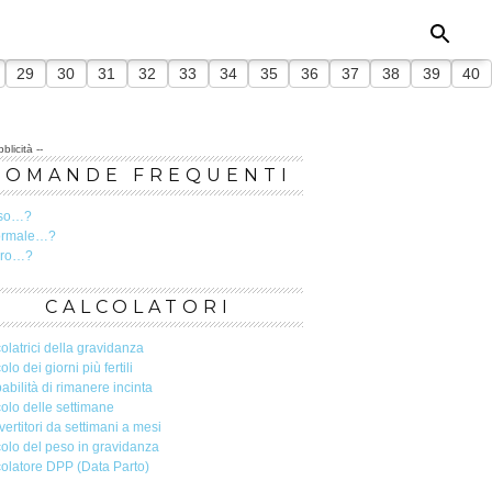
29
30
31
32
33
34
35
36
37
38
39
40
blicità --
DOMANDE FREQUENTI
so…?
ormale…?
ero…?
CALCOLATORI
olatrici della gravidanza
olo dei giorni più fertili
abilità di rimanere incinta
olo delle settimane
ertitori da settimani a mesi
olo del peso in gravidanza
olatore DPP (Data Parto)