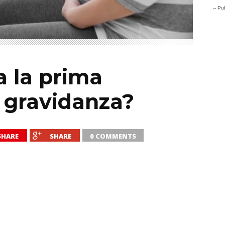
-- Pub
a la prima
n gravidanza?
SHARE
SHARE
0 COMMENTS