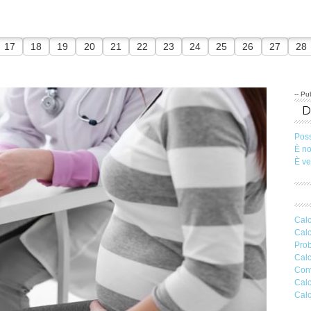
17
18
19
20
21
22
23
24
25
26
27
28
-- Pub
Pos
È n
È v
Calc
Calc
Prob
Calc
Conv
Calc
Calc