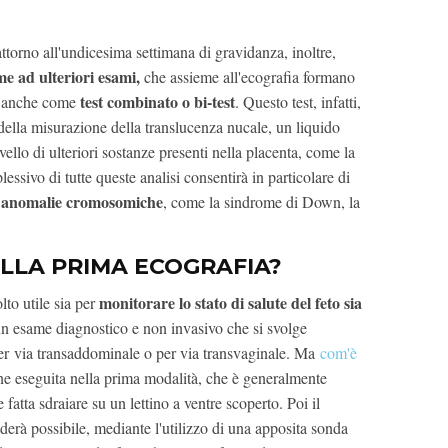
attorno all'undicesima settimana di gravidanza, inoltre,
me ad ulteriori esami,
che assieme all'ecografia formano
test combinato o bi-test
o anche come
. Questo test, infatti,
, della misurazione della translucenza nucale, un liquido
 livello di ulteriori sostanze presenti nella placenta, come la
ssivo di tutte queste analisi consentirà in particolare di
le anomalie cromosomiche
, come la sindrome di Down, la
ELLA PRIMA ECOGRAFIA?
monitorare lo stato di salute del feto sia
o utile sia per
di un esame diagnostico e non invasivo che si svolge
r via transaddominale o per via transvaginale. Ma
com'è
ne eseguita nella prima modalità, che è generalmente
 fatta sdraiare su un lettino a ventre scoperto. Poi il
erà possibile, mediante l'utilizzo di una apposita sonda