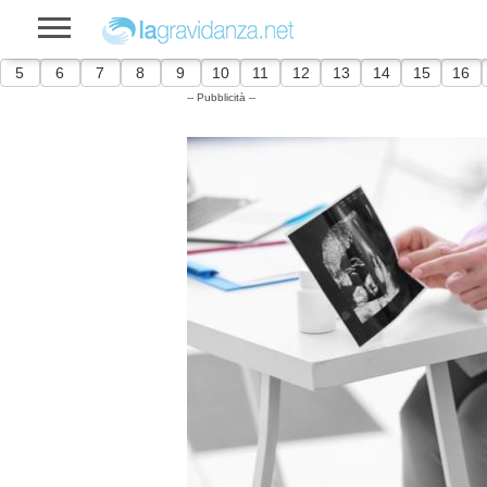
5
6
7
8
9
10
11
12
13
14
15
16
-- Pubblicità --