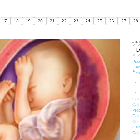
17
18
19
20
21
22
23
24
25
26
27
28
-- Pub
Pos
È n
È v
Calc
Calc
Prob
Calc
Conv
Calc
Calc