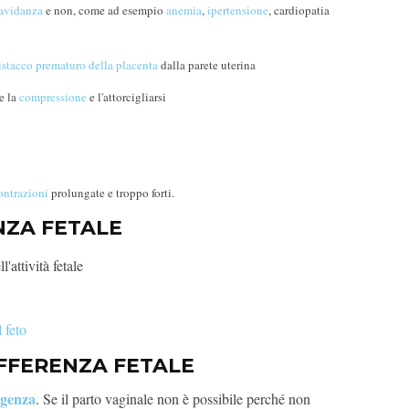
avidanza
e non, come ad esempio
anemia
,
ipertensione
, cardiopatia
istacco prematuro della placenta
dalla parete uterina
e la
compressione
e l'attorcigliarsi
ontrazioni
prolungate e troppo forti.
NZA FETALE
l'attività fetale
 feto
FFERENZA FETALE
rgenza
. Se il parto vaginale non è possibile perché non