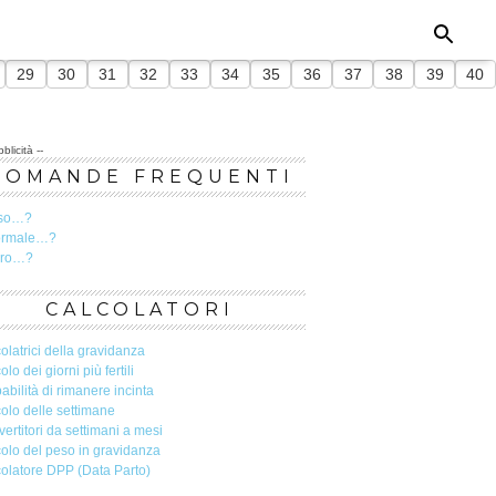
29
30
31
32
33
34
35
36
37
38
39
40
blicità --
DOMANDE FREQUENTI
so…?
ormale…?
ero…?
CALCOLATORI
olatrici della gravidanza
olo dei giorni più fertili
abilità di rimanere incinta
olo delle settimane
ertitori da settimani a mesi
olo del peso in gravidanza
olatore DPP (Data Parto)