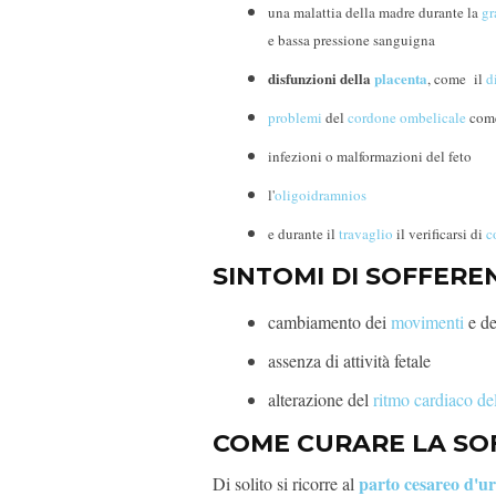
una malattia della madre durante la
gr
e bassa pressione sanguigna
disfunzioni della
placenta
, come il
d
problemi
del
cordone ombelicale
com
infezioni o malformazioni del feto
l'
oligoidramnios
e durante il
travaglio
il verificarsi di
c
SINTOMI DI SOFFERE
cambiamento dei
movimenti
e del
assenza di attività fetale
alterazione del
ritmo cardiaco del
COME CURARE LA SO
parto cesareo d'u
Di solito si ricorre al