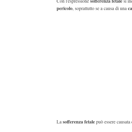
sofferenza fetale
Con l'espressione
si in
pericolo
ca
, soprattutto se a causa di una
sofferenza fetale
La
può essere causata d