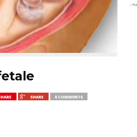
-- Pub
fetale
SHARE
SHARE
0 COMMENTS