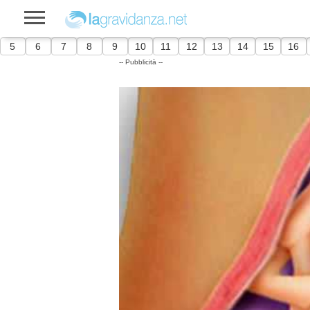
5
6
7
8
9
10
11
12
13
14
15
16
-- Pubblicità --