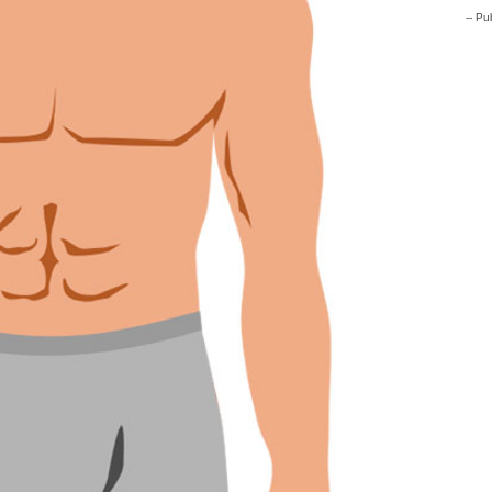
-- Pub