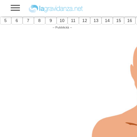
5
6
7
8
9
10
11
12
13
14
15
16
-- Pubblicità --