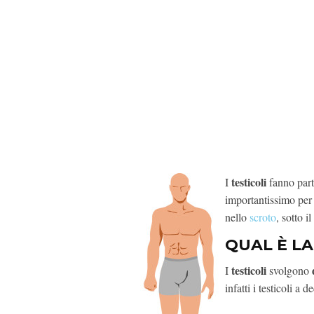
testicoli
I
fanno parte
importantissimo per
nello
scroto
, sotto il
QUAL È LA
testicoli
d
I
svolgono
infatti i testicoli a d