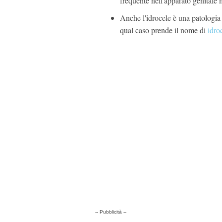
frequente nell'apparato genitale 
Anche l'idrocele è una patologia 
qual caso prende il nome di
idro
-- Pubblicità --