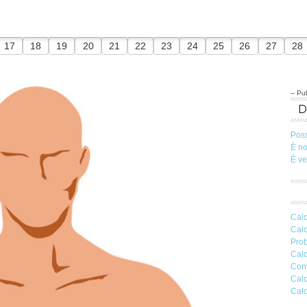
17
18
19
20
21
22
23
24
25
26
27
28
-- Pub
Pos
È n
È v
Calc
Calc
Prob
Calc
Conv
Calc
Calc