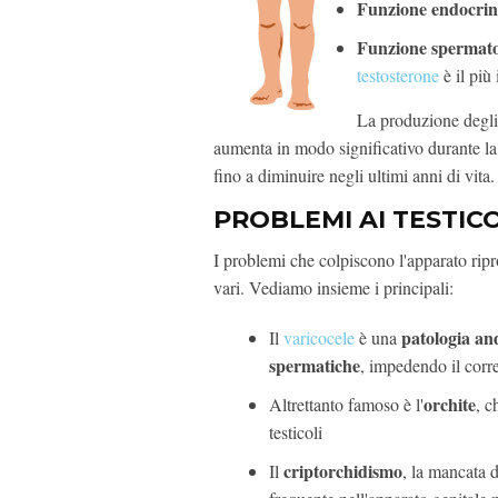
Funzione endocri
Funzione spermato
testosterone
è il più
La produzione degli 
aumenta in modo significativo durante la p
fino a diminuire negli ultimi anni di vita.
PROBLEMI AI TESTICO
I problemi che colpiscono l'apparato ripr
vari. Vediamo insieme i principali:
patologia an
Il
varicocele
è una
spermatiche
, impedendo il corre
orchite
Altrettanto famoso è l'
, c
testicoli
criptorchidismo
Il
, la mancata d