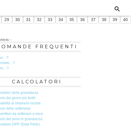
29
30
31
32
33
34
35
36
37
38
39
40
blicità --
DOMANDE FREQUENTI
so…?
ormale…?
ero…?
CALCOLATORI
olatrici della gravidanza
olo dei giorni più fertili
abilità di rimanere incinta
olo delle settimane
ertitori da settimani a mesi
olo del peso in gravidanza
olatore DPP (Data Parto)