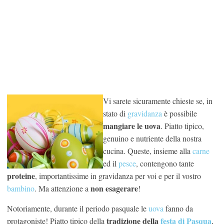
Vi sarete sicuramente chieste se, in
stato di
gravidanza
è possibile
mangiare le uova
. Piatto tipico,
genuino e nutriente della nostra
cucina. Queste, insieme alla
carne
ed il
pesce
, contengono tante
proteine
, importantissime in gravidanza per voi e per il vostro
non esagerare
bambino
. Ma attenzione a
!
Notoriamente, durante il periodo pasquale le
uova
fanno da
tradizione della
festa di Pasqua
protagoniste! Piatto tipico della
,