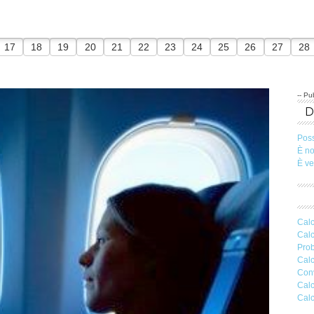
17
18
19
20
21
22
23
24
25
26
27
28
-- Pub
Pos
È n
È v
Calc
Calc
Prob
Calc
Conv
Calc
Calc