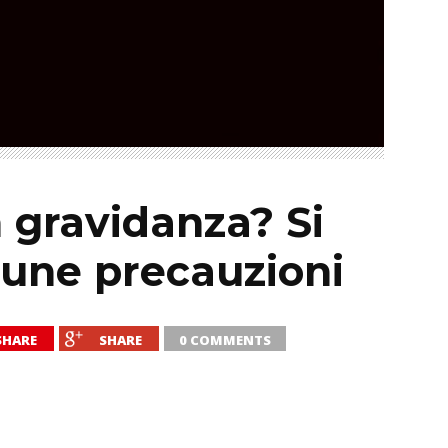
n gravidanza? Si
cune precauzioni
SHARE
SHARE
0 COMMENTS