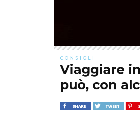
CONSIGLI
Viaggiare i
può, con al
SHARE
TWEET