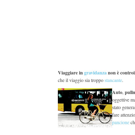
Viaggiare in
gravidanza
non è contro
che il viaggio sia troppo
stancante
.
Auto
pull
,
oggettive 
stato genera
fare attenzi
pancione
ch