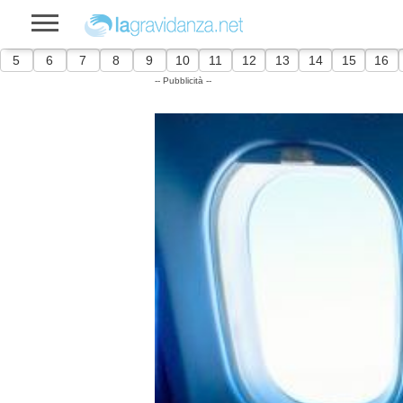
5
6
7
8
9
10
11
12
13
14
15
16
-- Pubblicità --