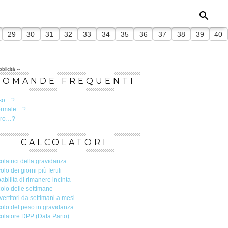
29
30
31
32
33
34
35
36
37
38
39
40
blicità --
DOMANDE FREQUENTI
so…?
ormale…?
ero…?
CALCOLATORI
olatrici della gravidanza
olo dei giorni più fertili
abilità di rimanere incinta
olo delle settimane
ertitori da settimani a mesi
olo del peso in gravidanza
olatore DPP (Data Parto)