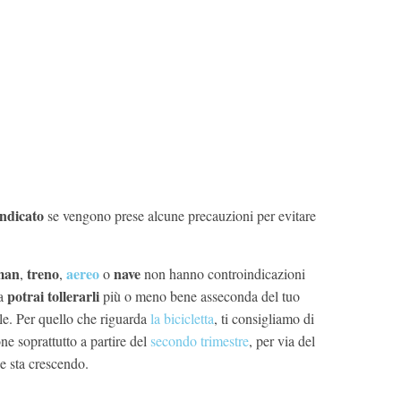
indicato
se vengono prese alcune precauzioni per evitare
man
treno
aereo
nave
,
,
o
non hanno controindicazioni
potrai tollerarli
ma
più o meno bene asseconda del tuo
le. Per quello che riguarda
la bicicletta
, ti consigliamo di
one soprattutto a partire del
secondo trimestre
, per via del
e sta crescendo.