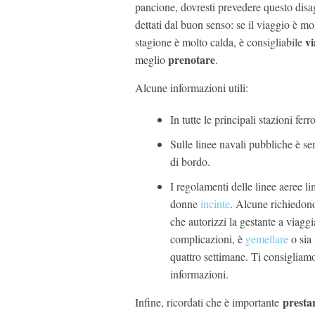
pancione, dovresti prevedere questo disag
dettati dal buon senso: se il viaggio è m
vi
stagione è molto calda, è consigliabile
prenotare
meglio
.
Alcune informazioni utili:
In tutte le principali stazioni fe
Sulle linee navali pubbliche è s
di bordo.
I regolamenti delle linee aeree li
donne
incinte
. Alcune richiedono
che autorizzi la gestante a viagg
complicazioni, è
gemellare
o sia 
quattro settimane. Ti consigliam
informazioni.
presta
Infine, ricordati che è importante