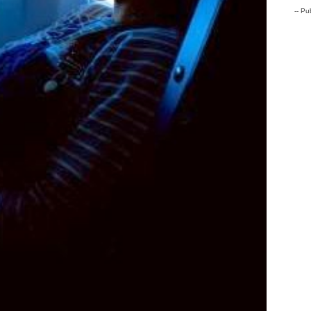
-- Pub