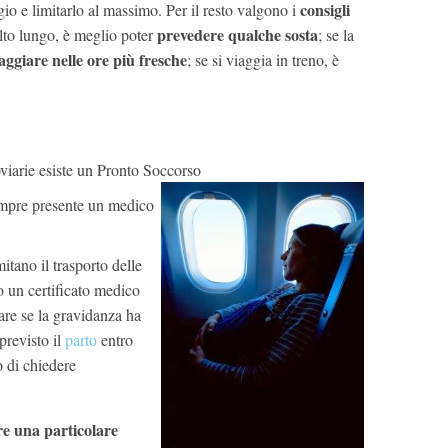
consigli
io e limitarlo al massimo. Per il resto valgono i
prevedere qualche sosta
olto lungo, è meglio poter
; se la
aggiare nelle ore più fresche
; se si viaggia in treno, è
rroviarie esiste un Pronto Soccorso
empre presente un medico
mitano il trasporto delle
 un certificato medico
iare se la gravidanza ha
previsto il
parto
entro
o di chiedere
re una particolare