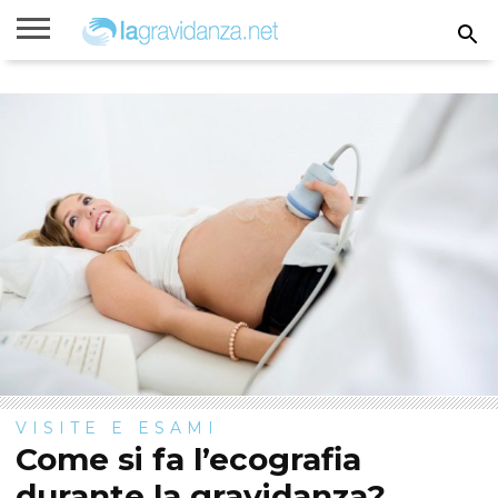
Rimanere
incinta
Gravidanza
Settimane
Calcolatori
Parto
Bambini
di
di
gravidanza
gravidanza
VISITE E ESAMI
Come si fa l’ecografia
durante la gravidanza?