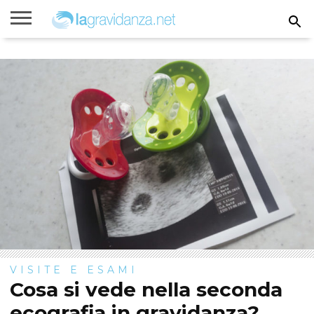
Rimanere
incinta
Gravidanza
Settimane
Calcolatori
Parto
Bambini
di
di
gravidanza
gravidanza
VISITE E ESAMI
Cosa si vede nella seconda
ecografia in gravidanza?