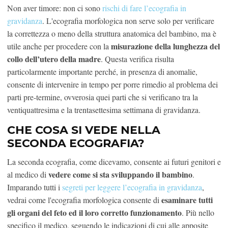
Non aver timore: non ci sono
rischi di fare l’ecografia in
gravidanza
. L'ecografia morfologica non serve solo per verificare
la correttezza o meno della struttura anatomica del bambino, ma è
misurazione della lunghezza del
utile anche per procedere con la
collo dell’utero della madre
. Questa verifica risulta
particolarmente importante perché, in presenza di anomalie,
consente di intervenire in tempo per porre rimedio al problema dei
parti pre-termine, ovverosia quei parti che si verificano tra la
ventiquattresima e la trentasettesima settimana di gravidanza.
CHE COSA SI VEDE NELLA
SECONDA ECOGRAFIA?
La seconda ecografia, come dicevamo, consente ai futuri genitori e
vedere come si sta sviluppando il bambino
al medico di
.
Imparando tutti i
segreti per leggere l’ecografia in gravidanza
,
esaminare tutti
vedrai come l'ecografia morfologica consente di
gli organi del feto ed il loro corretto funzionamento
. Più nello
specifico il medico, seguendo le indicazioni di cui alle apposite