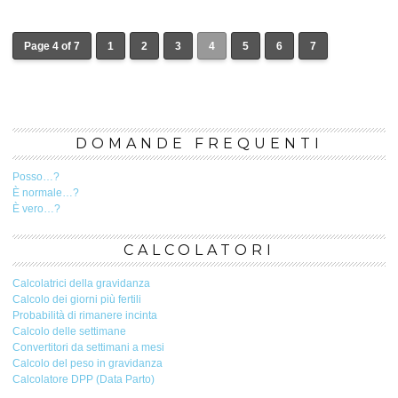
Page 4 of 7
1
2
3
4
5
6
7
DOMANDE FREQUENTI
Posso…?
È normale…?
È vero…?
CALCOLATORI
Calcolatrici della gravidanza
Calcolo dei giorni più fertili
Probabilità di rimanere incinta
Calcolo delle settimane
Convertitori da settimani a mesi
Calcolo del peso in gravidanza
Calcolatore DPP (Data Parto)