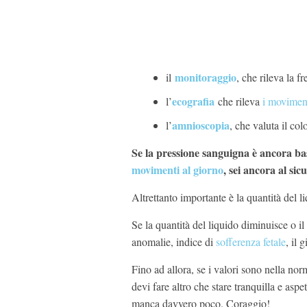
monitoraggio
il
, che rileva la f
ecografia
l’
che rileva
i moviment
amnioscopia
l’
, che valuta il co
Se la pressione sanguigna è ancora bas
movimenti al giorno
, sei ancora al sic
Altrettanto importante è la quantità del l
Se la quantità del liquido diminuisce o il
anomalie, indice di
sofferenza fetale
, il 
Fino ad allora, se i valori sono nella nor
devi fare altro che stare tranquilla e aspe
manca davvero poco. Coraggio!