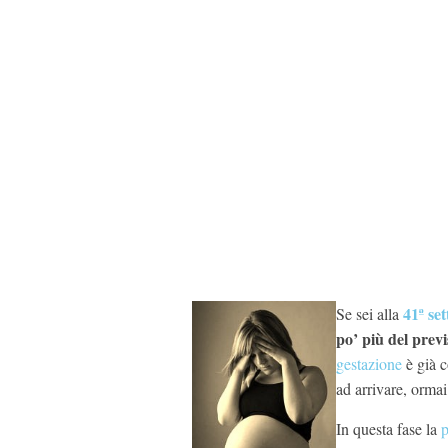
41ª se
Se sei alla
po’ più del previ
gestazione
è già c
ad arrivare, ormai
In questa fase la
p