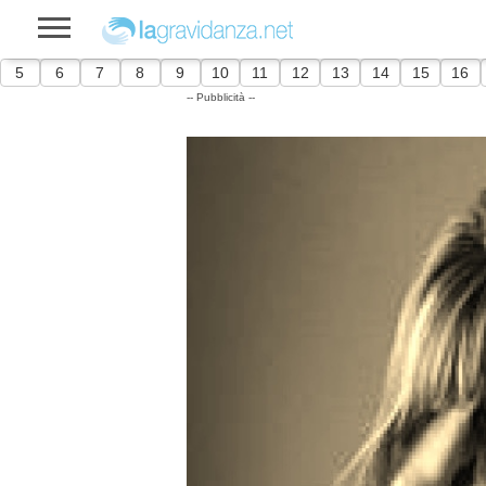
5
6
7
8
9
10
11
12
13
14
15
16
-- Pubblicità --