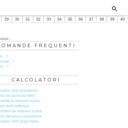
29
30
31
32
33
34
35
36
37
38
39
40
blicità --
DOMANDE FREQUENTI
so…?
ormale…?
ero…?
CALCOLATORI
olatrici della gravidanza
olo dei giorni più fertili
abilità di rimanere incinta
olo delle settimane
ertitori da settimani a mesi
olo del peso in gravidanza
olatore DPP (Data Parto)