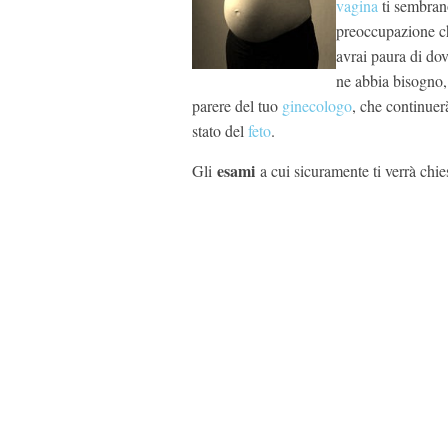
vagina
ti sembrano
preoccupazione ch
avrai paura di dov
ne abbia bisogno, 
parere del tuo
ginecologo
, che continuerà
stato del
feto
.
esami
Gli
a cui sicuramente ti verrà chie