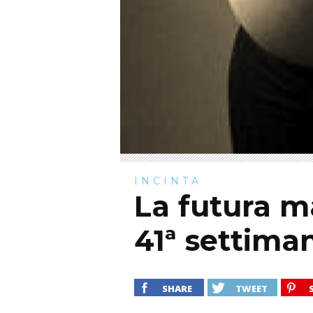
INCINTA
La futura 
41ª settima
SHARE
TWEET