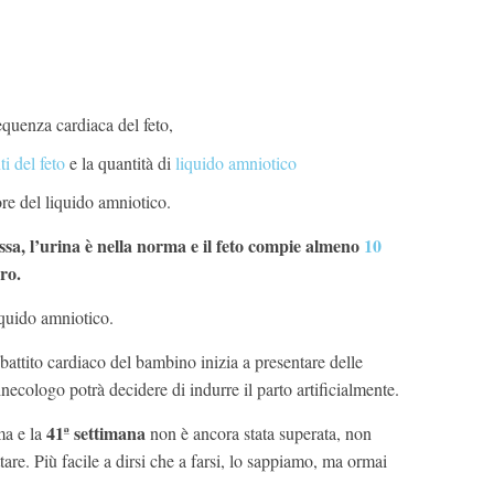
requenza cardiaca del feto,
i del feto
e la quantità di
liquido amniotico
lore del liquido amniotico.
sa, l’urina è nella norma e il feto compie almeno
10
uro.
iquido amniotico.
 battito cardiaco del bambino inizia a presentare delle
ginecologo potrà decidere di indurre il parto artificialmente.
41ª settimana
ma e la
non è ancora stata superata, non
ttare. Più facile a dirsi che a farsi, lo sappiamo, ma ormai