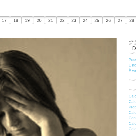
17
18
19
20
21
22
23
24
25
26
27
28
-- Pub
Pos
È n
È v
Calc
Calc
Prob
Calc
Conv
Calc
Calc